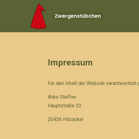
Zum
Inhalt
Z
w
e
r
g
e
n
s
t
ü
b
c
h
e
n
springen
Impressum
Für den Inhalt der Website verantwortlich
Anke Steffen
Hauptstraße 20
20456 Hitzacker